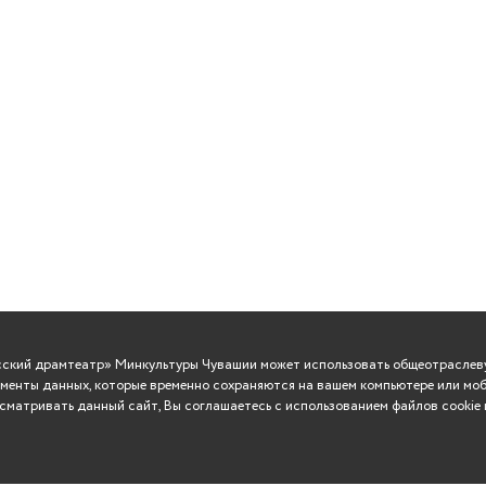
усский драмтеатр» Минкультуры Чувашии может использовать общеотраслеву
менты данных, которые временно сохраняются на вашем компьютере или моб
матривать данный сайт, Вы соглашаетесь с использованием файлов cookie 